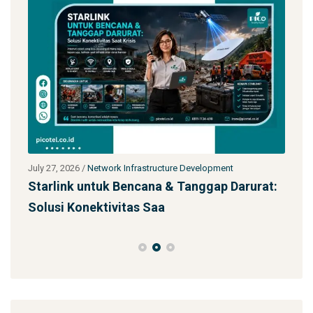
July 27, 2026
/
Network Infrastructure Development
July 
Starlink untuk Bencana & Tanggap Darurat:
Jas
Solusi Konektivitas Saa
SS