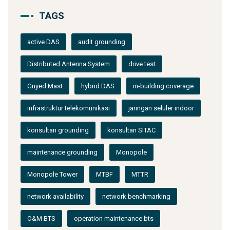
TAGS
active DAS
audit grounding
Distributed Antenna System
drive test
Guyed Mast
hybrid DAS
in-building coverage
infrastruktur telekomunikasi
jaringan seluler indoor
konsultan grounding
konsultan SITAC
maintenance grounding
Monopole
Monopole Tower
MTBF
MTTR
network availability
network benchmarking
O&M BTS
operation maintenance bts