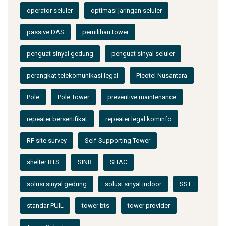
operator seluler
optimasi jaringan seluler
passive DAS
pemilihan tower
penguat sinyal gedung
penguat sinyal seluler
perangkat telekomunikasi legal
Picotel Nusantara
Pole
Pole Tower
preventive maintenance
repeater bersertifikat
repeater legal kominfo
RF site survey
Self-Supporting Tower
shelter BTS
SINR
SITAC
solusi sinyal gedung
solusi sinyal indoor
SST
standar PUIL
tower bts
tower provider