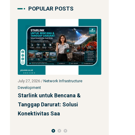
POPULAR POSTS
July 27, 2026
/
Network Infrastructure
July 24, 2026
/
Ne
Development
Development
Jasa Kontraktor Menara
Peluang Us
Telekomunikasi SST 92m Proyek
Daerah Terp
BUMN
Starlink: In