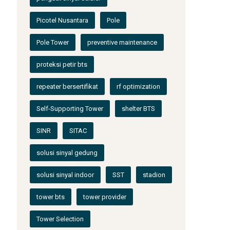
Picotel Nusantara
Pole
Pole Tower
preventive maintenance
proteksi petir bts
repeater bersertifikat
rf optimization
Self-Supporting Tower
shelter BTS
SINR
SITAC
solusi sinyal gedung
solusi sinyal indoor
SST
stadion
tower bts
tower provider
Tower Selection