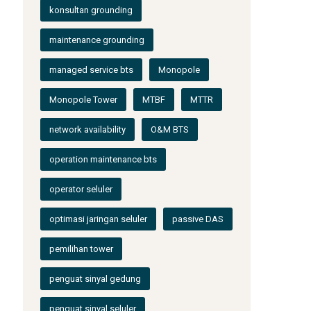
konsultan grounding
maintenance grounding
managed service bts
Monopole
Monopole Tower
MTBF
MTTR
network availability
O&M BTS
operation maintenance bts
operator seluler
optimasi jaringan seluler
passive DAS
pemilihan tower
penguat sinyal gedung
penguat sinyal seluler