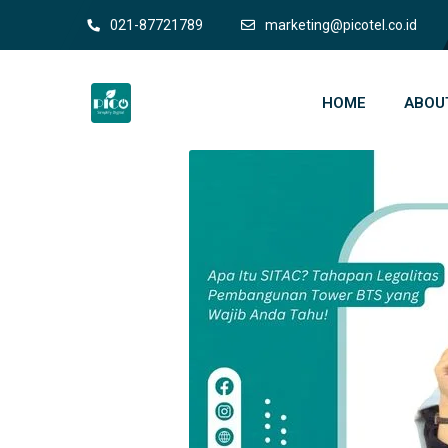
021-87721789
marketing@picotel.co.id
HOME
ABOU