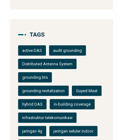
TAGS
active DAS
audit grounding
Distributed Antenna System
grounding bts
grounding revitalization
Guyed Mast
hybrid DAS
in-building coverage
infrastruktur telekomunikasi
jaringan 4g
jaringan seluler indoor