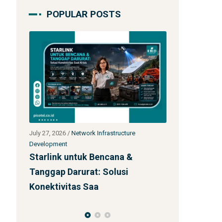
POPULAR POSTS
July 27, 2026
/
Network Infrastructure
July 24, 2026
/
Ne
Development
Development
Jasa Kontraktor Menara
Peluang Us
Telekomunikasi SST 92m Proyek
Daerah Terp
BUMN
Starlink: In