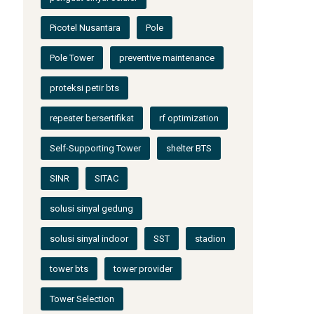
Picotel Nusantara
Pole
Pole Tower
preventive maintenance
proteksi petir bts
repeater bersertifikat
rf optimization
Self-Supporting Tower
shelter BTS
SINR
SITAC
solusi sinyal gedung
solusi sinyal indoor
SST
stadion
tower bts
tower provider
Tower Selection