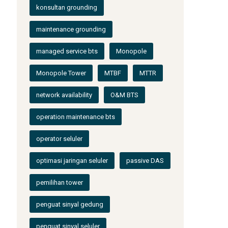
konsultan grounding
maintenance grounding
managed service bts
Monopole
Monopole Tower
MTBF
MTTR
network availability
O&M BTS
operation maintenance bts
operator seluler
optimasi jaringan seluler
passive DAS
pemilihan tower
penguat sinyal gedung
penguat sinyal seluler