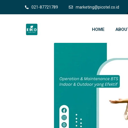
021-87721789
marketing@picotel.co.id
HOME
ABOU