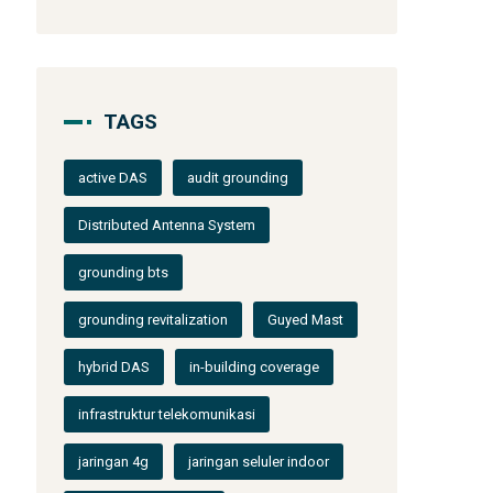
TAGS
active DAS
audit grounding
Distributed Antenna System
grounding bts
grounding revitalization
Guyed Mast
hybrid DAS
in-building coverage
infrastruktur telekomunikasi
jaringan 4g
jaringan seluler indoor