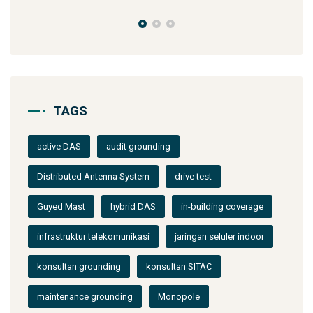
TAGS
active DAS
audit grounding
Distributed Antenna System
drive test
Guyed Mast
hybrid DAS
in-building coverage
infrastruktur telekomunikasi
jaringan seluler indoor
konsultan grounding
konsultan SITAC
maintenance grounding
Monopole