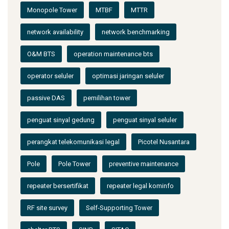
Monopole Tower
MTBF
MTTR
network availability
network benchmarking
O&M BTS
operation maintenance bts
operator seluler
optimasi jaringan seluler
passive DAS
pemilihan tower
penguat sinyal gedung
penguat sinyal seluler
perangkat telekomunikasi legal
Picotel Nusantara
Pole
Pole Tower
preventive maintenance
repeater bersertifikat
repeater legal kominfo
RF site survey
Self-Supporting Tower