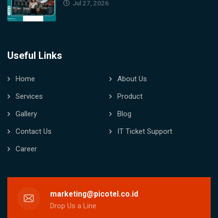
Jul 27, 2026
Useful Links
Home
About Us
Services
Product
Gallery
Blog
Contact Us
IT Ticket Support
Career
marketing@picotel.co.id
Drop Us a Line