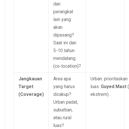
dan
perangkat
lain yang
akan
dipasang?
Saat ini dan
5-10 tahun
mendatang
(co-location)?
Jangkauan
Area apa
Urban: prioritaskan
Target
yang harus
luas:
Guyed Mast
(
(Coverage)
dicakup?
ekstrem) .
Urban padat,
suburban,
atau rural
luas?