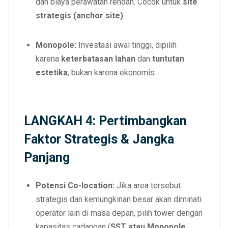
dan biaya perawatan rendah. Cocok untuk
site
strategis (anchor site)
.
Monopole:
Investasi awal tinggi, dipilih
karena
keterbatasan lahan
dan
tuntutan
estetika
, bukan karena ekonomis.
LANGKAH 4: Pertimbangkan
Faktor Strategis & Jangka
Panjang
Potensi Co-location:
Jika area tersebut
strategis dan kemungkinan besar akan diminati
operator lain di masa depan, pilih tower dengan
kapasitas cadangan (
SST atau Monopole