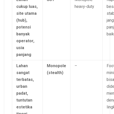
cukup luas,
heavy-duty
besa
site utama
stab
(hub),
jan
potensi
pan
banyak
baik
operator,
usia
panjang
Lahan
Monopole
–
Foot
sangat
(stealth)
mini
terbatas,
bis
urban
did
padat,
men
tuntutan
den
estetika
ling
tinggi