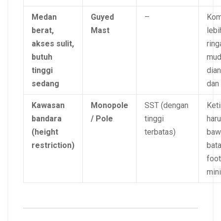
Medan
Guyed
–
Kom
berat,
Mast
lebi
akses sulit,
ring
butuh
mud
tinggi
dia
sedang
dan 
Kawasan
Monopole
SST (dengan
Ket
bandara
/ Pole
tinggi
haru
(height
terbatas)
baw
restriction)
bata
foot
mini