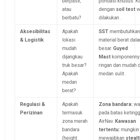
berpasir,
pondasi khusus. K
atau
dengan
soil test
w
berbatu?
dilakukan .
Aksesibilitas
Apakah
SST
membutuhkan 
& Logistik
lokasi
material berat dal
mudah
besar.
Guyed
dijangkau
Mast
komponennya
truk besar?
ringan dan mudah d
Apakah
medan sulit .
medan
berat?
Regulasi &
Apakah
Zona bandara:
waj
Perizinan
termasuk
pada batas ketingg
zona merah
AirNav.
Kawasan
bandara
tertentu:
mungkin
(height
mewajibkan
stealt