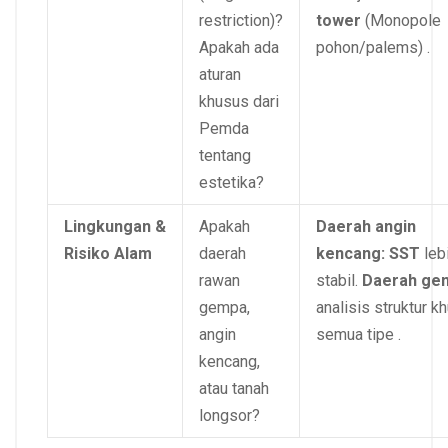
restriction)?
tower
(Monopole
Apakah ada
pohon/palems) .
aturan
khusus dari
Pemda
tentang
estetika?
Lingkungan &
Apakah
Daerah angin
Risiko Alam
daerah
kencang:
SST
leb
rawan
stabil.
Daerah ge
gempa,
analisis struktur k
angin
semua tipe .
kencang,
atau tanah
longsor?