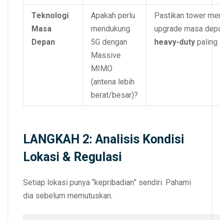
Teknologi
Apakah perlu
Pastikan tower me
Masa
mendukung
upgrade masa dep
Depan
5G dengan
heavy-duty
paling 
Massive
MIMO
(antena lebih
berat/besar)?
LANGKAH 2: Analisis Kondisi
Lokasi & Regulasi
Setiap lokasi punya “kepribadian” sendiri. Pahami
dia sebelum memutuskan.