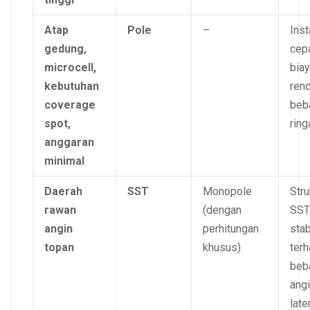
Atap
Pole
–
Inst
gedung,
cepa
microcell,
bia
kebutuhan
rend
coverage
beb
spot,
ring
anggaran
minimal
Daerah
SST
Monopole
Stru
rawan
(dengan
SST
angin
perhitungan
stab
topan
khusus)
ter
beb
ang
later