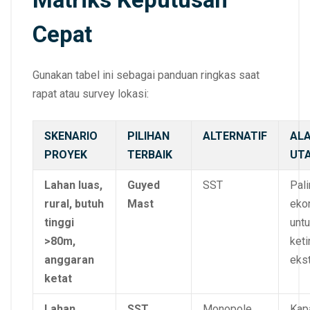
Cepat
Gunakan tabel ini sebagai panduan ringkas saat
rapat atau survey lokasi:
SKENARIO
PILIHAN
ALTERNATIF
AL
PROYEK
TERBAIK
UT
Lahan luas,
Guyed
SST
Pal
rural, butuh
Mast
eko
tinggi
unt
>80m,
keti
anggaran
eks
ketat
Lahan
SST
Monopole
Kap