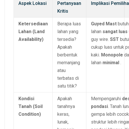
Aspek Lokasi
Pertanyaan
Implikasi Pemilih
Kritis
Ketersediaan
Berapa luas
Guyed Mast
butuh
Lahan (Land
lahan yang
lahan
sangat luas
Availability)
tersedia?
guy wire.
SST
butu
Apakah
cukup luas untuk p
berbentuk
kaki.
Monopole
d
memanjang
lahan
minimal
.
atau
terbatas di
satu titik?
Kondisi
Apakah
Mempengaruhi
de
Tanah (Soil
tanahnya
pondasi
. Tanah lu
Condition)
keras,
gempa lebih cocok
lunak,
struktur lebih ringa