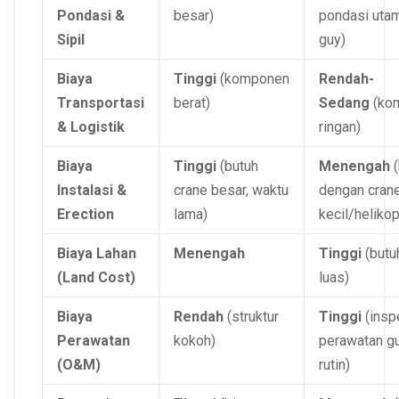
Pondasi &
besar)
pondasi utam
Sipil
guy)
Biaya
Tinggi
(komponen
Rendah-
Transportasi
berat)
Sedang
(ko
& Logistik
ringan)
Biaya
Tinggi
(butuh
Menengah
(
Instalasi &
crane besar, waktu
dengan cran
Erection
lama)
kecil/helikop
Biaya Lahan
Menengah
Tinggi
(butu
(Land Cost)
luas)
Biaya
Rendah
(struktur
Tinggi
(insp
Perawatan
kokoh)
perawatan gu
(O&M)
rutin)